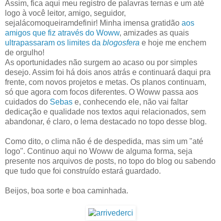
Assim, fica aqui meu registro de palavras ternas e um até
logo à você leitor, amigo, seguidor,
sejalácomoqueiramdefinir! Minha imensa gratidão
aos
amigos que fiz através do Woww
, amizades as quais
ultrapassaram os limites da
blogosfera
e hoje me enchem
de orgulho!
As oportunidades não surgem ao acaso ou por simples
desejo. Assim foi há dois anos atrás e continuará daqui pra
frente, com novos projetos e metas. Os planos continuam,
só que agora com focos diferentes. O Woww passa aos
cuidados do
Sebas
e, conhecendo ele, não vai faltar
dedicação e qualidade nos textos aqui relacionados, sem
abandonar, é claro, o lema destacado no topo desse blog.
Como dito, o clima não é de despedida, mas sim um "até
logo". Continuo aqui no Woww de alguma forma, seja
presente nos arquivos de posts, no topo do blog ou sabendo
que tudo que foi construído estará guardado.
Beijos, boa sorte e boa caminhada.