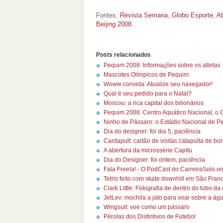
Fontes:
Revista Semana
,
Globo Esporte
,
Ab
Beijing 2008
.
Posts relacionados
Pequim 2008: Informações sobre os atletas
Mascotes Olímpicos de Pequim
Woww convida: Atualize seu navegador!
Qual é seu pedido para o Natal?
Moscou: a rica capital dos bilionários
Pequim 2008: Centro Aquático Nacional, o
Ninho de Pássaro: o Estádio Nacional de P
Dia do designer: foi dia 5, paciência
Cardapult: cartão de visitas catapulta de bo
A abertura da microssérie Capitu
Dia do Designer: foi ontem, paciência
Fala Freela! - O PodCast do CarreiraSolo.or
Tetris feito com skate downhill em São Fran
Clark Little: Fotografia de dentro do tubo da
JetLev: mochila a jato para voar sobre a ág
Wingsuit: voe como um pássaro
Pérolas dos Distintivos de Futebol