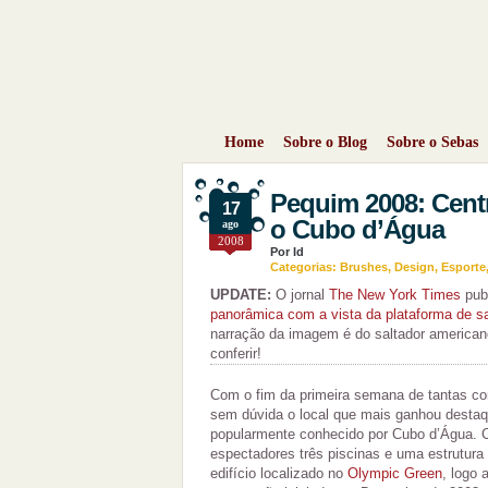
Home
Sobre o Blog
Sobre o Sebas
Pequim 2008: Cent
17
o Cubo d’Água
ago
2008
Por
Id
Categorias:
Brushes
,
Design
,
Esporte
UPDATE:
O jornal
The New York Times
publ
panorâmica com a vista da plataforma de sa
narração da imagem é do saltador america
conferir!
Com o fim da primeira semana de tantas c
sem dúvida o local que mais ganhou destaq
popularmente conhecido por Cubo d’Água. 
espectadores três piscinas e uma estrutura
edifício localizado no
Olympic Green
, logo 