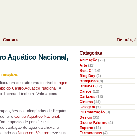
Contato
De tudo, 
Categorias
ro Aquático Nacional,
Animação
(23)
Arte
(11)
Best Of
(14)
,
Olimpíada
Blog Day
(2)
Brinquedo
(8)
icou em seu site uma incrível
imagem
Brushes
(17)
lto do Centro Aquático Nacional
. A
Carros
(12)
no Thomas Finchum. Vale a pena
Cartazes
(13)
Cinema
(18)
Colagem
(5)
ompetições nas olimpíadas de Pequim,
Customização
(3)
ue foi o
Centro Aquático Nacional
,
Design
(35)
Com capacidade para 17 mil
Diseño Palermo
(4)
 de captação de água da chuva, o
Esporte
(13)
ao lado do
Ninho de Pássaro
teve sua
Ferramentas
(4)