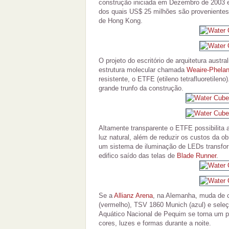
construção iniciada em Dezembro de 2003 e
dos quais US$ 25 milhões são provenientes
de Hong Kong.
O projeto do escritório de arquitetura austra
estrutura molecular chamada
Weaire-Phela
resistente, o ETFE (etileno tetrafluoretilen
grande trunfo da construção.
Altamente transparente o ETFE possibilita
luz natural, além de reduzir os custos da 
um sistema de iluminação de LEDs transfo
edifico saído das telas de
Blade Runner
.
Se a
Allianz Arena
, na Alemanha, muda de 
(vermelho), TSV 1860 Munich (azul) e seleç
Aquático Nacional de Pequim se torna um p
cores, luzes e formas durante a noite.