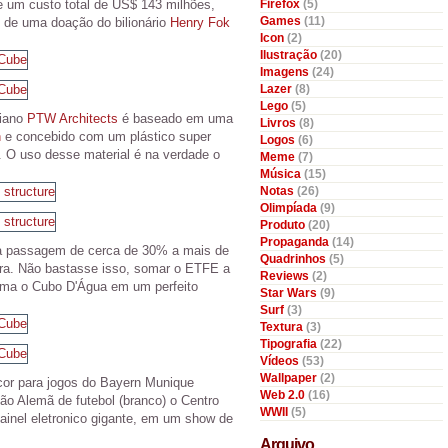
 um custo total de US$ 143 milhões,
Firefox
(5)
Games
(11)
 de uma doação do bilionário
Henry Fok
Icon
(2)
Ilustração
(20)
Imagens
(24)
Lazer
(8)
Lego
(5)
liano
PTW Architects
é baseado em uma
Livros
(8)
n
e concebido com um plástico super
Logos
(6)
o). O uso desse material é na verdade o
Meme
(7)
Música
(15)
Notas
(26)
Olimpíada
(9)
Produto
(20)
Propaganda
(14)
 a passagem de cerca de 30% a mais de
Quadrinhos
(5)
obra. Não bastasse isso, somar o ETFE a
Reviews
(2)
rma o Cubo D'Água em um perfeito
Star Wars
(9)
Surf
(3)
Textura
(3)
Tipografia
(22)
Vídeos
(53)
Wallpaper
(2)
cor para jogos do Bayern Munique
Web 2.0
(16)
ão Alemã de futebol (branco) o Centro
WWII
(5)
ainel eletronico gigante, em um show de
Arquivo