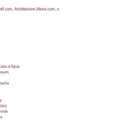
ril.com
,
Architecture.About.com
, e
 Cubo d’Água
equim
rracha
g
cisco
 onda
ua