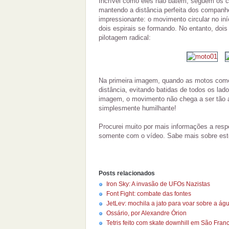
Incrível como eles não batem, seguem os 
mantendo a distância perfeita dos companhe
impressionante: o movimento circular no in
dois espirais se formando. No entanto, do
pilotagem radical:
Na primeira imagem, quando as motos come
distância, evitando batidas de todos os lad
imagem, o movimento não chega a ser tão a
simplesmente humilhante!
Procurei muito por mais informações a respe
somente com o vídeo. Sabe mais sobre est
Posts relacionados
Iron Sky: A invasão de UFOs Nazistas
Font Fight: combate das fontes
JetLev: mochila a jato para voar sobre a ág
Ossário, por Alexandre Órion
Tetris feito com skate downhill em São Fran