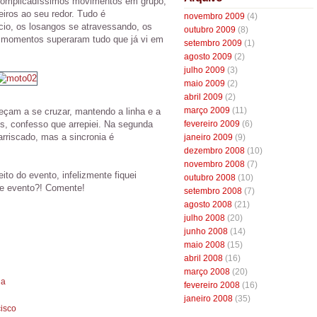
complicadíssimos movimentos em grupo,
iros ao seu redor. Tudo é
novembro 2009
(4)
ício, os losangos se atravessando, os
outubro 2009
(8)
is momentos superaram tudo que já vi em
setembro 2009
(1)
agosto 2009
(2)
julho 2009
(3)
maio 2009
(2)
abril 2009
(2)
março 2009
(11)
çam a se cruzar, mantendo a linha e a
os, confesso que arrepiei. Na segunda
fevereiro 2009
(6)
rriscado, mas a sincronia é
janeiro 2009
(9)
dezembro 2008
(10)
novembro 2008
(7)
ito do evento, infelizmente fiquei
outubro 2008
(10)
e evento?! Comente!
setembro 2008
(7)
agosto 2008
(21)
julho 2008
(20)
junho 2008
(14)
maio 2008
(15)
abril 2008
(16)
março 2008
(20)
ua
fevereiro 2008
(16)
janeiro 2008
(35)
cisco