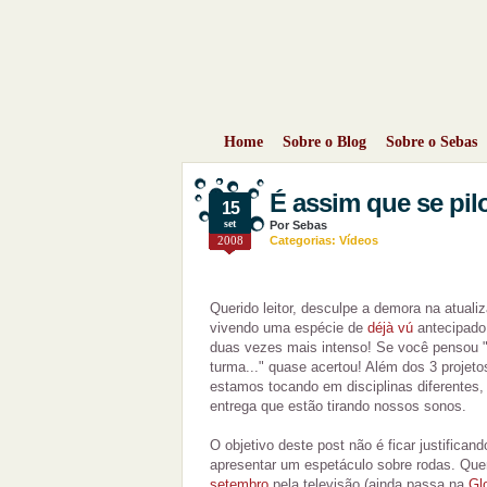
Home
Sobre o Blog
Sobre o Sebas
É assim que se pil
15
set
Por
Sebas
2008
Categorias:
Vídeos
Querido leitor, desculpe a demora na atual
vivendo uma espécie de
déjà vú
antecipado,
duas vezes mais intenso! Se você pensou "
turma..." quase acertou! Além dos 3 projetos
estamos tocando em disciplinas diferentes,
entrega que estão tirando nossos sonos.
O objetivo deste post não é ficar justifican
apresentar um espetáculo sobre rodas. Quem
setembro
pela televisão (ainda passa na
Gl