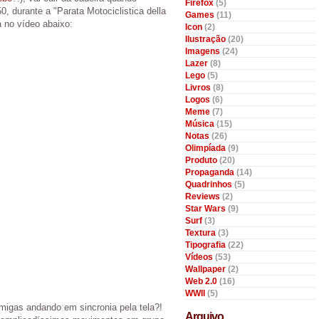
Firefox
(5)
0, durante a "Parata Motociclistica della
Games
(11)
a no vídeo abaixo:
Icon
(2)
Ilustração
(20)
Imagens
(24)
Lazer
(8)
Lego
(5)
Livros
(8)
Logos
(6)
Meme
(7)
Música
(15)
Notas
(26)
Olimpíada
(9)
Produto
(20)
Propaganda
(14)
Quadrinhos
(5)
Reviews
(2)
Star Wars
(9)
Surf
(3)
Textura
(3)
Tipografia
(22)
Vídeos
(53)
Wallpaper
(2)
Web 2.0
(16)
WWII
(5)
migas andando em sincronia pela tela?!
Arquivo