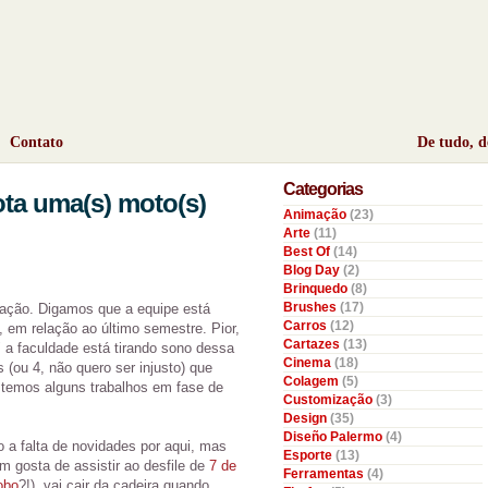
Contato
De tudo, 
Categorias
ota uma(s) moto(s)
Animação
(23)
Arte
(11)
Best Of
(14)
Blog Day
(2)
Brinquedo
(8)
Brushes
(17)
ização. Digamos que a equipe está
Carros
(12)
 em relação ao último semestre. Pior,
Cartazes
(13)
 a faculdade está tirando sono dessa
Cinema
(18)
 (ou 4, não quero ser injusto) que
Colagem
(5)
 temos alguns trabalhos em fase de
Customização
(3)
Design
(35)
Diseño Palermo
(4)
do a falta de novidades por aqui, mas
Esporte
(13)
 gosta de assistir ao desfile de
7 de
Ferramentas
(4)
obo
?!), vai cair da cadeira quando