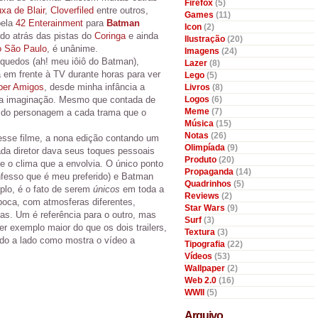
Firefox
(5)
xa de Blair
,
Cloverfiled
entre outros,
Games
(11)
pela
42 Enterainment
para
Batman
Icon
(2)
ndo atrás das pistas do
Coringa
e ainda
Ilustração
(20)
o São Paulo
, é unânime.
Imagens
(24)
quedos (ah! meu iôiô do Batman),
Lazer
(8)
a em frente à TV durante horas para ver
Lego
(5)
per Amigos
, desde minha infância a
Livros
(8)
ha imaginação. Mesmo que contada de
Logos
(6)
Meme
(7)
e do personagem a cada trama que o
Música
(15)
Notas
(26)
 nesse filme, a nona edição contando um
Olimpíada
(9)
Cada diretor dava seus toques pessoais
Produto
(20)
 e o clima que a envolvia. O único ponto
Propaganda
(14)
nfesso que é meu preferido) e Batman
Quadrinhos
(5)
lo, é o fato de serem
únicos
em toda a
Reviews
(2)
oca, com atmosferas diferentes,
Star Wars
(9)
as. Um é referência para o outro, mas
Surf
(3)
r exemplo maior do que os dois trailers,
Textura
(3)
ado a lado como mostra o vídeo a
Tipografia
(22)
Vídeos
(53)
Wallpaper
(2)
Web 2.0
(16)
WWII
(5)
Arquivo