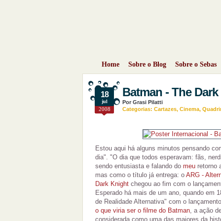
Home
Sobre o Blog
Sobre o Sebas
Batman - The Dark
18
jul
Por
Grasi Pilatti
2008
Categorias:
Cartazes
,
Cinema
,
Quadri
Estou aqui há alguns minutos pensando co
dia". "O dia que todos esperavam: fãs, ner
sendo entusiasta e falando do
meu
retorno
mas como o título já entrega: o
ARG - Alter
Dark Knight
chegou ao fim com o lançamento
Esperado há mais de um ano, quando em 18
de Realidade Alternativa" com o lançamen
o que viria ser o filme do Batman
, a ação d
considerada como uma das maiores da histó