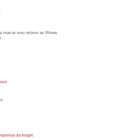
b
ra marcar meu retorno ao Woww.
!
cisco
ua
mpanhas da Insight