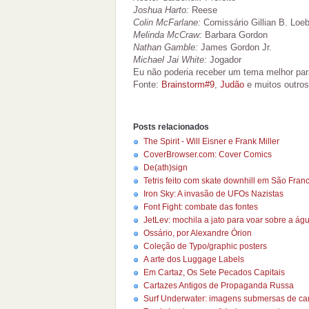
Joshua Harto:
Reese
Colin McFarlane:
Comissário Gillian B. Loe
Melinda McCraw:
Barbara Gordon
Nathan Gamble:
James Gordon Jr.
Michael Jai White:
Jogador
Eu não poderia receber um tema melhor pa
Fonte:
Brainstorm#9
,
Judão
e muitos outros
Posts relacionados
The Spirit - Will Eisner e Frank Miller
CoverBrowser.com: Cover Comics
De(ath)sign
Tetris feito com skate downhill em São Fran
Iron Sky: A invasão de UFOs Nazistas
Font Fight: combate das fontes
JetLev: mochila a jato para voar sobre a ág
Ossário, por Alexandre Órion
Coleção de Typo/graphic posters
A arte dos Luggage Labels
Em Cartaz, Os Sete Pecados Capitais
Cartazes Antigos de Propaganda Russa
Surf Underwater: imagens submersas de ca