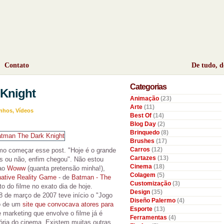
Contato
De tudo, 
Categorias
 Knight
Animação
(23)
Arte
(11)
nhos
,
Vídeos
Best Of
(14)
Blog Day
(2)
Brinquedo
(8)
Brushes
(17)
Carros
(12)
mo começar esse post. "Hoje é o grande
Cartazes
(13)
ds ou não, enfim chegou". Não estou
Cinema
(18)
 ao
Woww
(quanta pretensão minha!),
Colagem
(5)
native Reality Game
- de
Batman - The
Customização
(3)
 do filme no exato dia de hoje.
Design
(35)
 de março de 2007 teve início o "Jogo
Diseño Palermo
(4)
to de um
site que convocava atores para
Esporte
(13)
e marketing que envolve o filme já é
Ferramentas
(4)
ria do cinema. Existem muitas outras