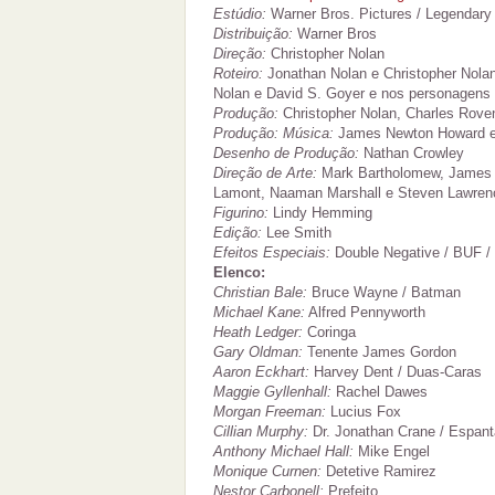
Estúdio:
Warner Bros. Pictures / Legendary
Distribuição:
Warner Bros
Direção:
Christopher Nolan
Roteiro:
Jonathan Nolan e Christopher Nolan
Nolan e David S. Goyer e nos personagens
Produção:
Christopher Nolan, Charles Ro
Produção: Música:
James Newton Howard e 
Desenho de Produção:
Nathan Crowley
Direção de Arte:
Mark Bartholomew, James 
Lamont, Naaman Marshall e Steven Lawren
Figurino:
Lindy Hemming
Edição:
Lee Smith
Efeitos Especiais:
Double Negative / BUF / 
Elenco:
Christian Bale:
Bruce Wayne / Batman
Michael Kane:
Alfred Pennyworth
Heath Ledger:
Coringa
Gary Oldman:
Tenente James Gordon
Aaron Eckhart:
Harvey Dent / Duas-Caras
Maggie Gyllenhall:
Rachel Dawes
Morgan Freeman:
Lucius Fox
Cillian Murphy:
Dr. Jonathan Crane / Espant
Anthony Michael Hall:
Mike Engel
Monique Curnen:
Detetive Ramirez
Nestor Carbonell:
Prefeito