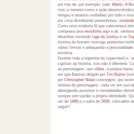
por trás de, por exemplo,
Lost
,
Matrix
,
A Bru
mas a maneira como a ação desenvolvida 
intrigou e arrastou multidões por todo o mu
por cima distribuindo presentinhos,
incluind
Como uma modesta fã que colecionava brin
comprava uma
revistinha
aqui e ali, sentav
desenhos incluindo
Liga da Justiça
e os
Su
história do homem morcego preenchia min
várias formas e adequando a personalidad
envolvia.
Durante toda a trajetória do super-herói e,
capítulo da história, isso não é diferente. 
ao personagem, aos
vilões
, à própria trama
em que Batman dirigido por
Tim Burton
(co
por
Christopher Nolan
convergem, por exemp
história do personagem, cada um em sua ép
abrangendo assuntos e mentalidades distint
sempre sem perder a própria identidade. Que
um de
1989
e o outro de
2008
, colocados l
seguir?