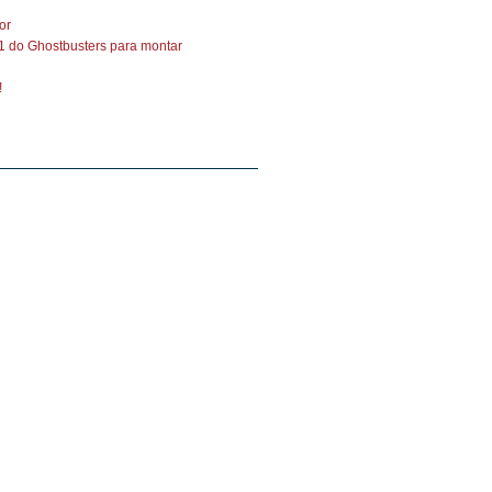
or
-1 do Ghostbusters para montar
!