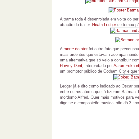
A trama toda é desenrolada em volta do per
atração do trailer.
Heath Ledger
se tornou p
A
morte do ator
foi outro fato que preocupo
mais ardentes que estavam acompanhando 
uma alternativa que só veio a contribuir c
Harvey Dent
, interpretado por
Aaron Eckhar
um promotor público de Gotham City e que 
Ledger já é dito como indicado ao Oscar po
entre outros atores que já fizeram Batman.
mordomo Alfred. Quer mais motivos para ver 
diga se a composição musical não dá 3 tipo