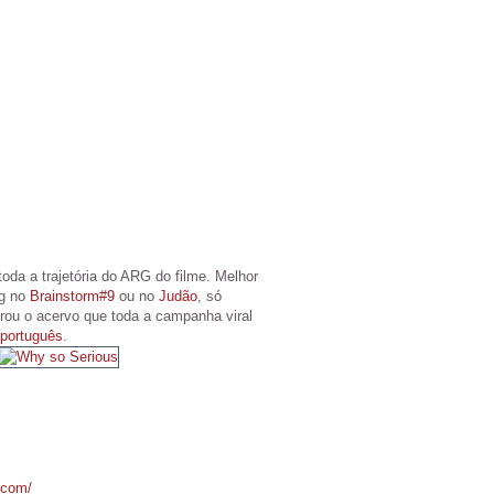
da a trajetória do ARG do filme. Melhor
ng no
Brainstorm#9
ou no
Judão
, só
rou o acervo que toda a campanha viral
 português
.
.com/